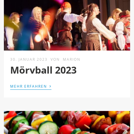
30. JANUAR 2023
VON
MARION
Mörvball 2023
›
MEHR ERFAHREN