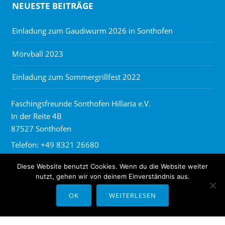
NEUESTE BEITRÄGE
Einladung zum Gaudiwurm 2026 in Sonthofen
Mörvball 2023
Einladung zum Sommergrillfest 2022
Faschingsfreunde Sonthofen Hillaria e.V.
In der Reite 4B
87527 Sonthofen
Telefon: +49 8321 26680
Diese Website benutzt Cookies. Wenn du die Website weiter
nutzt, gehen wir von deinem Einverständnis aus.
OK
WEITERLESEN
© COPYRIGHT FASCHINGSFREUNDE SONTHOFEN HILLARIA E.V.
IMPRESSUM
DATENSCHUTZ
KONTAKT