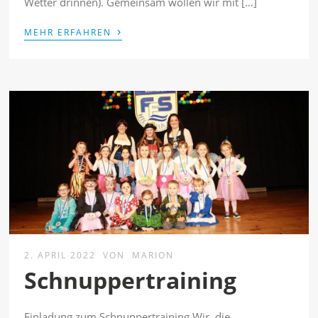
Wetter drinnen). Gemeinsam wollen wir mit […]
›
MEHR ERFAHREN
2. APRIL 2022
VON
MARION
Schnuppertraining
Einladung zum Schnuppertraining Wir, die